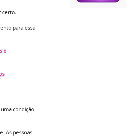
 certo. 
ento para essa 
 e 
os
é uma condição 
e. As pessoas 