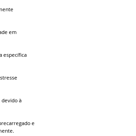
mente 
dade em 
 específica 
stresse 
 devido à 
brecarregado e 
mente.