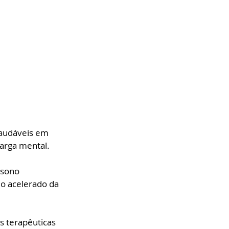
saudáveis em 
carga mental.
 sono 
mo acelerado da 
s terapêuticas 