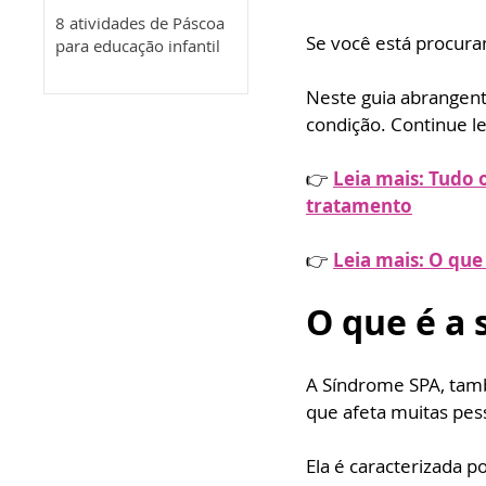
8 atividades de Páscoa
Se você está procura
para educação infantil
Neste guia abrangent
condição. Continue l
👉 
Leia mais: Tudo 
tratamento
👉 
Leia mais: O que
O que é a
A Síndrome SPA, ta
que afeta muitas pess
Ela é caracterizada 