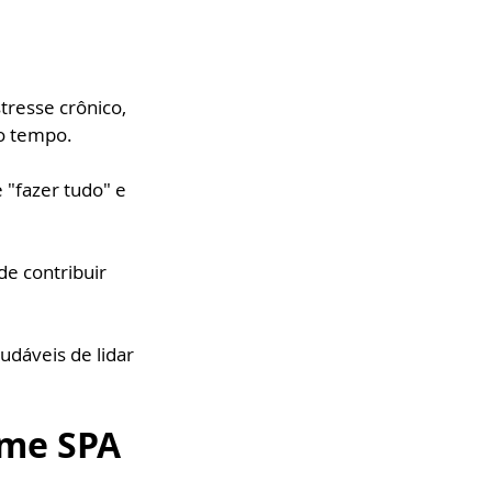
resse crônico, 
do tempo. 
"fazer tudo" e 
e contribuir 
udáveis de lidar 
ome SPA