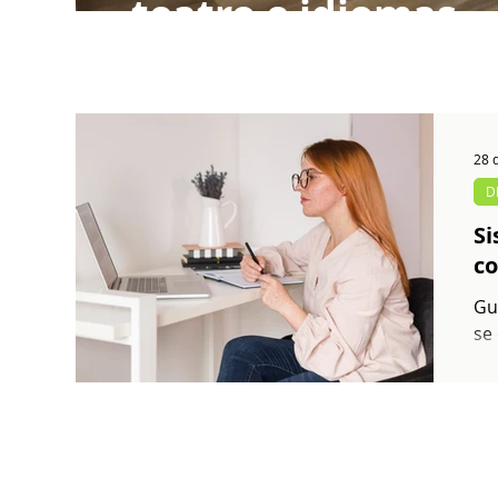
teatro e idiomas
28 d
D
Si
co
Gu
se
Bra