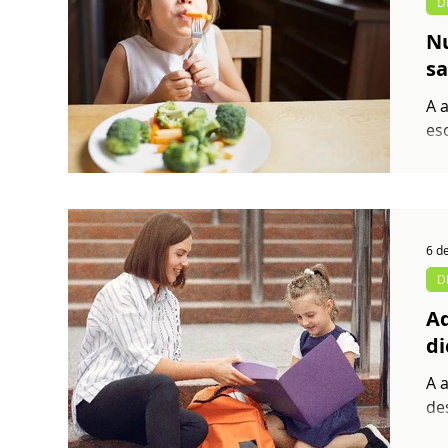
D
Nu
sa
A 
es
me
6 d
D
Ad
di
A 
de
se