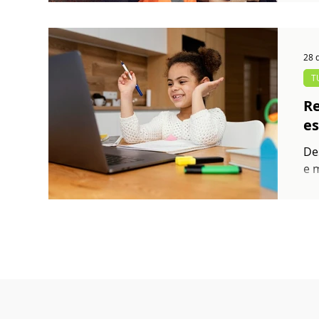
28 
T
Re
es
De
e 