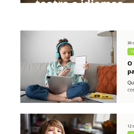
teatro e idiomas
30 
T
O 
pa
Qu
co
en
12 