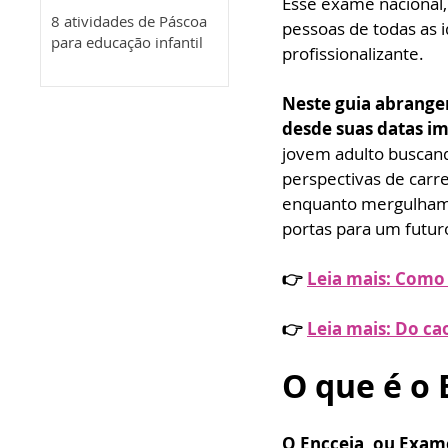
Esse exame nacional,
8 atividades de Páscoa
pessoas de todas as 
para educação infantil
profissionalizante.
Neste guia abrangen
desde suas datas im
jovem adulto buscand
perspectivas de carrei
enquanto mergulhamo
portas para um futur
👉 
Leia mais: Como 
👉 
Leia mais: Do ca
O que é o 
O Encceja, ou Exame