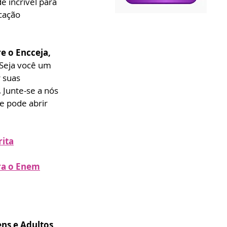
 incrível para 
cação 
e o Encceja, 
Seja você um 
 suas 
 
Junte-se a nós 
 pode abrir 
rita
ara o Enem
ns e Adultos, 