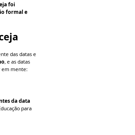
ja foi 
o formal e 
ceja
nte das datas e 
no
, e as datas 
er em mente:
tes da data 
 Educação para 