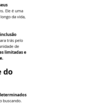
eus 
s. Ele é uma 
longo da vida, 
nclusão 
ra trás pelo 
unidade de 
s limitadas e 
e.
 do 
 determinados 
ão buscando. 