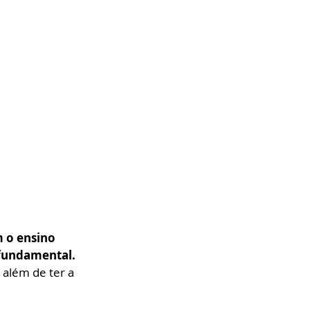
 o ensino 
 fundamental.
 além de ter a 