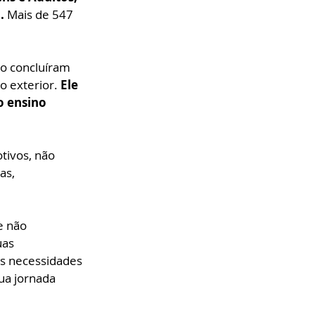
.
 Mais de 547 
ão concluíram 
o exterior. 
Ele 
o ensino 
tivos, não 
as, 
e não 
as 
as necessidades 
ua jornada 