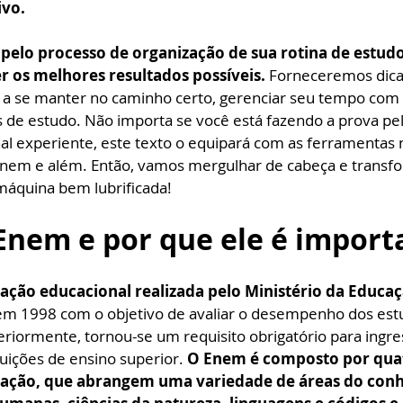
vo. 
á pelo processo de organização de sua rotina de estudo
r os melhores resultados possíveis. 
Forneceremos dicas
o a se manter no caminho certo, gerenciar seu tempo com e
s de estudo. Não importa se você está fazendo a prova pel
nal experiente, este texto o equipará com as ferramentas 
Enem e além. Então, vamos mergulhar de cabeça e transfo
áquina bem lubrificada!
Enem e por que ele é import
ação educacional realizada pelo Ministério da Educaç
o em 1998 com o objetivo de avaliar o desempenho dos est
eriormente, tornou-se um requisito obrigatório para ingr
tuições de ensino superior. 
O Enem é composto por quat
dação, que abrangem uma variedade de áreas do con