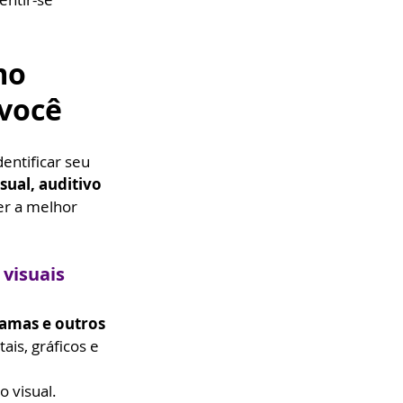
mo 
você
entificar seu 
sual, auditivo 
er a melhor 
 visuais
amas e outros 
is, gráficos e 
o visual.