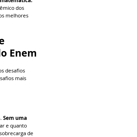
 matemática. 
dêmico dos 
 os melhores 
e 
 do Enem
s desafios 
afios mais 
. 
Sem uma 
ar e quanto 
sobrecarga de 