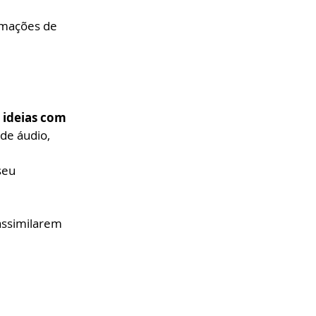
rmações de 
 ideias com 
de áudio, 
seu 
assimilarem 