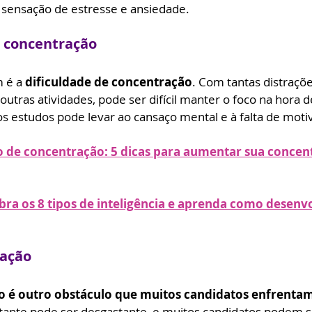
sensação de estresse e ansiedade.
e concentração
 é a 
dificuldade de concentração
. Com tantas distraçõe
outras atividades, pode ser difícil manter o foco na hora 
os estudos pode levar ao cansaço mental e à falta de moti
o de concentração: 5 dicas para aumentar sua concent
bra os 8 tipos de inteligência e aprenda como desenvo
vação
o é outro obstáculo que muitos candidatos enfrentam
nte pode ser desgastante, e muitos candidatos podem se