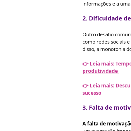
informações e a uma 
2. Dificuldade d
Outro desafio comum
como redes sociais e 
disso, a monotonia d
👉 Leia mais: Temp
produtividade 
👉 Leia mais: Descu
sucesso
3. Falta de moti
A falta de motivaçã
um exame tão importa