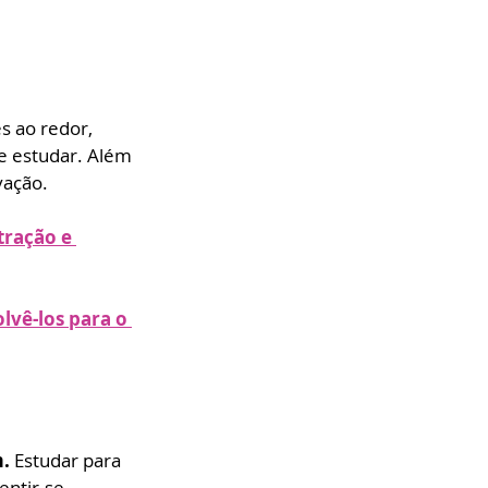
s ao redor, 
de estudar. Além 
vação.
ração e 
lvê-los para o 
. 
Estudar para 
ntir-se 