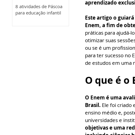
aprendizado exclusi
8 atividades de Páscoa
para educação infantil
Este artigo o guiar
Enem, a fim de obte
práticas para ajudá-l
otimizar suas sessõe
ou se é um profissio
para ter sucesso no 
de estudos em uma m
O que é o 
O Enem é uma avali
Brasil. 
Ele foi criad
ensino médio e, post
universidades e insti
objetivas e uma re