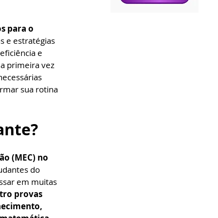
s para o 
 e estratégias 
ficiência e 
a primeira vez 
necessárias 
rmar sua rotina 
ante?
ão (MEC) no 
udantes do 
essar em muitas 
ro provas 
hecimento, 