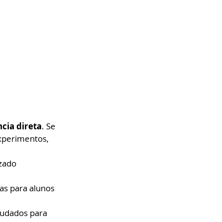
cia direta
. Se 
xperimentos, 
zado 
as para alunos 
tudados para 