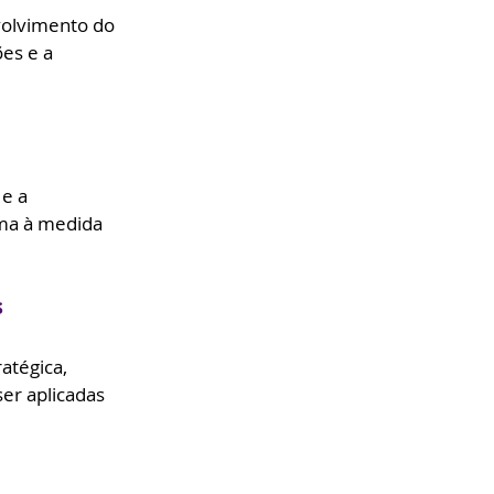
volvimento do 
es e a 
e a 
ima à medida 
s
atégica, 
er aplicadas 