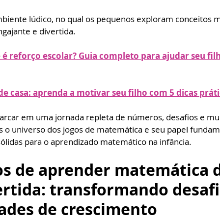
biente lúdico, no qual os pequenos exploram conceitos 
ngajante e divertida.
 é reforço escolar? Guia completo para ajudar seu filh
 de casa: aprenda a motivar seu filho com 5 dicas prát
rcar em uma jornada repleta de números, desafios e muit
o universo dos jogos de matemática e seu papel fundame
ólidas para o aprendizado matemático na infância.
os de aprender matemática d
ertida: transformando desaf
ades de crescimento