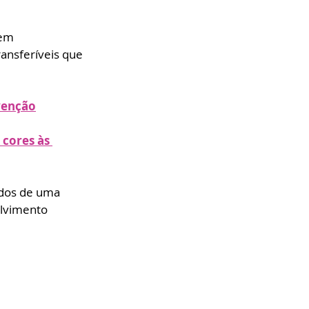
em 
nsferíveis que 
rvenção
 cores às 
dos de uma 
olvimento 
 