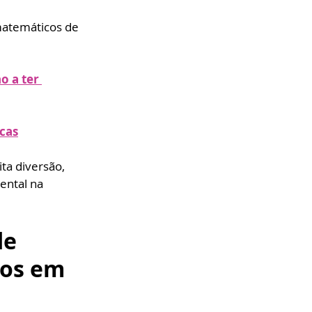
matemáticos de 
o a ter 
icas
a diversão, 
ntal na 
e 
ios em 