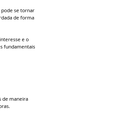
 pode se tornar 
rdada de forma 
nteresse e o 
s fundamentais 
s de maneira 
oras.