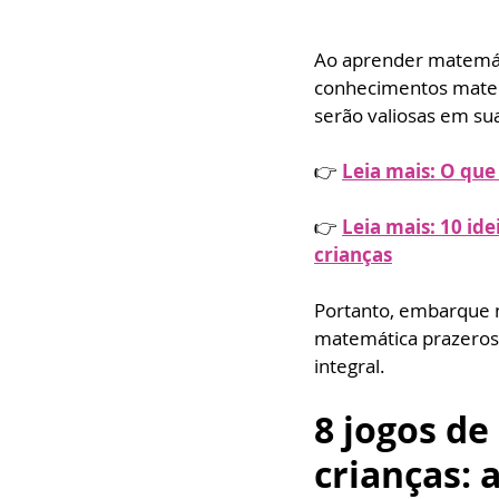
Ao aprender matemáti
conhecimentos matem
serão valiosas em sua
👉 
Leia mais: O que
👉 
Leia mais: 10 id
crianças
Portanto, embarque n
matemática prazerosa
integral.
8 jogos de
crianças: 