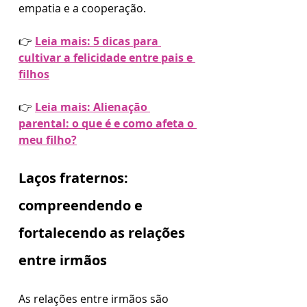
empatia e a cooperação.
👉 
Leia mais: 5 dicas para 
cultivar a felicidade entre pais e 
filhos
👉 
Leia mais: Alienação 
parental: o que é e como afeta o 
meu filho?
Laços fraternos: 
compreendendo e 
fortalecendo as relações 
entre irmãos
As relações entre irmãos são 