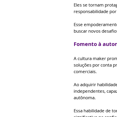
Eles se tornam prota
responsabilidade por 
Esse empoderamento p
buscar novos desafios
Fomento à auto
A cultura maker prom
soluções por conta p
comerciais. 
Ao adquirir habilidad
independentes, capaz
autônoma. 
Essa habilidade de t