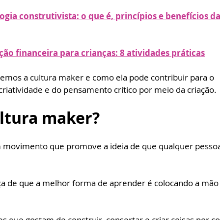
ogia construtivista: o que é, princípios e benefícios 
ção financeira para crianças: 8 atividades práticas
remos a cultura maker e como ela pode contribuir para o 
riatividade e do pensamento crítico por meio da criação. 
ultura maker?
m movimento que promove a ideia de que qualquer pesso
 
nça de que a melhor forma de aprender é colocando a mão
 que gostam de construir, consertar e criar coisas por co