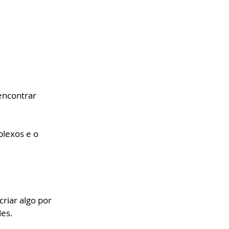
encontrar 
plexos e o 
iar algo por 
es. 