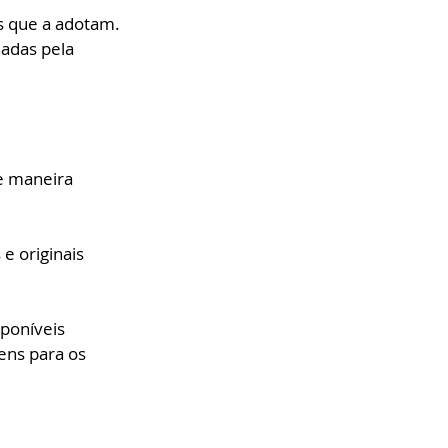
s que a adotam. 
adas pela 
e maneira 
e originais 
poníveis 
ns para os 