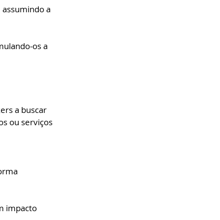
, assumindo a 
mulando-os a 
ers a buscar 
s ou serviços 
 
forma 
m impacto 