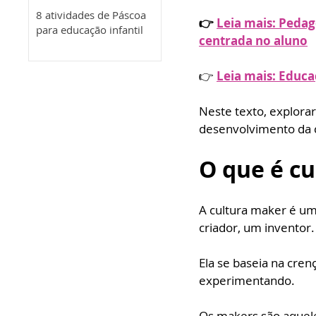
8 atividades de Páscoa
👉 
Leia mais: Pedag
para educação infantil
centrada no aluno
👉 
Leia mais: Educa
Neste texto, explora
desenvolvimento da c
O que é c
A cultura maker é u
criador, um inventor.
Ela se baseia na cre
experimentando. 
Os makers são aqueles