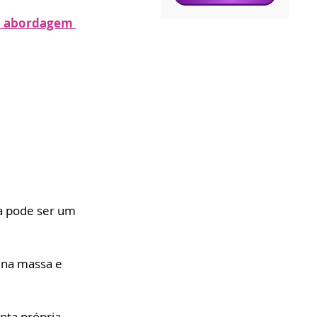
da abordagem 
a pode ser um 
 na massa e 
nta própria, 